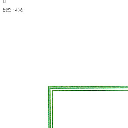
浏览：43次