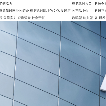
了解泓力
尊龙凯时入口
科技创
尊龙凯时网址的简介
尊龙凯时网址的文化
发展历
的产品中心
科研平
程
公司实力
资质荣誉
社会责任
数码型
动力型
备
研发