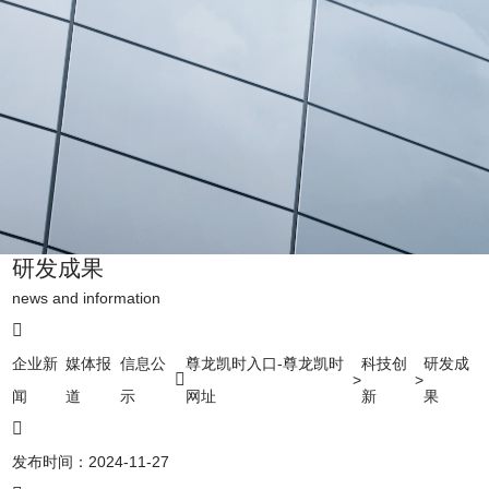
研发成果
news and information
企业新
媒体报
信息公
尊龙凯时入口-尊龙凯时
科技创
研发成
>
>
闻
道
示
网址
新
果
发布时间：2024-11-27