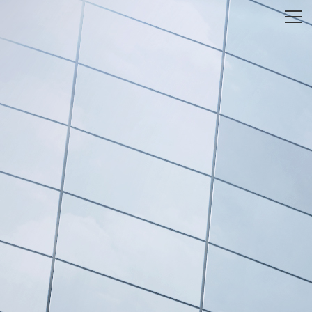
尊龙凯时入口-尊龙凯时网址