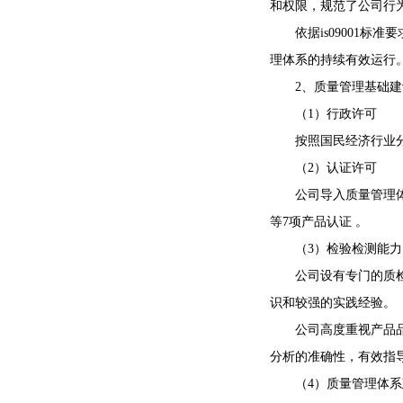
和权限，规范了公司行
依据is09001标
理体系的持续有效运行
2、质量管理基础建
（1）行政许可
按照国民经济行业分类
（2）认证许可
公司导入质量管理体系、
等7项产品认证 。
（3）检验检测能力
公司设有专门的质检部
识和较强的实践经验。
公司高度重视产品品质
分析的准确性，有效指
（4）质量管理体系