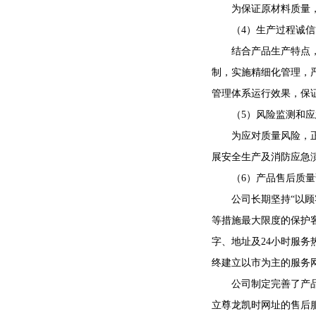
为保证原材料质量，公
（4）生产过程诚信
结合产品生产特点，制
制，实施精细化管理，
管理体系运行效果，保
（5）风险监测和应
为应对质量风险，正确
展安全生产及消防应急
（6）产品售后质量
公司长期坚持“以顾客
等措施最大限度的保护
字、地址及24小时服务热
终建立以市为主的服务
公司制定完善了产品尊
立尊龙凯时网址的售后