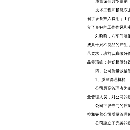
质量诚信典型案例
技术工程师杨晓东主导设
省了设备投入费用；工
立了良好的工作作风和
刘盼盼，八车间装配c
成几十只不良品的产生
艺要求，班前认真做好
品零瑕疵；并积极做好
四、公司质量诚信管
1、质量管理机构
公司最高管理者为董事
量管理人员，对公司的
公司下设专门的质量管
控和完善公司质量管理
公司建立了完善的质量