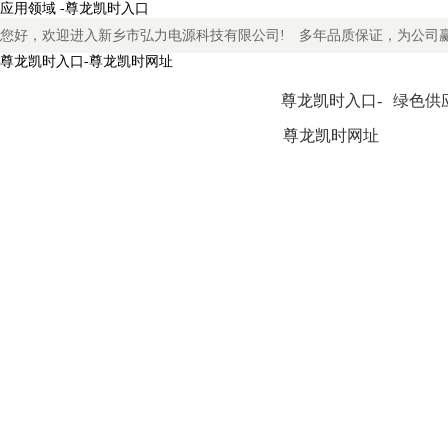
应用领域 -尊龙凯时入口
您好，欢迎进入新乡市弘力电源科技有限公司! 多年品质保证，为公司赢
尊龙凯时入口-尊龙凯时网址
尊龙凯时入口-
绿色供
尊龙凯时网址