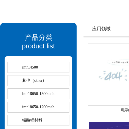
应用领域
产品分类
product list
imr14500
其他（other)
imr18650-1500mah
imr18650-1200mah
电动
锰酸锂材料