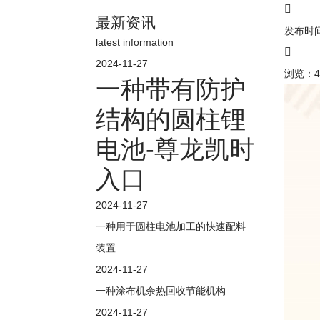
最新资讯
发布时间
latest information
2024-11-27
浏览：4
一种带有防护
结构的圆柱锂
电池-尊龙凯时
入口
2024-11-27
一种用于圆柱电池加工的快速配料
装置
2024-11-27
一种涂布机余热回收节能机构
2024-11-27