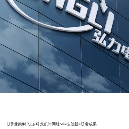
尊龙凯时入口-尊龙凯时网址
>
科技创新
>
研发成果