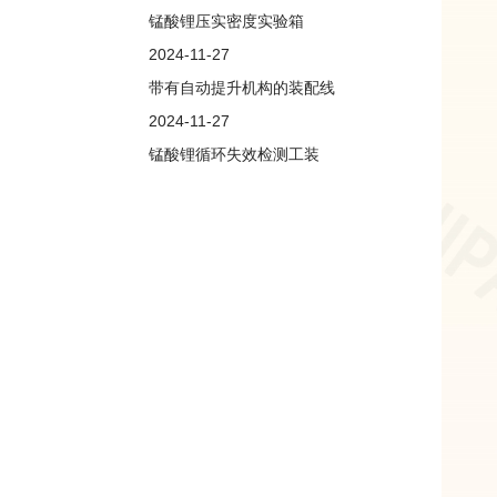
锰酸锂压实密度实验箱
2024-11-27
带有自动提升机构的装配线
2024-11-27
锰酸锂循环失效检测工装