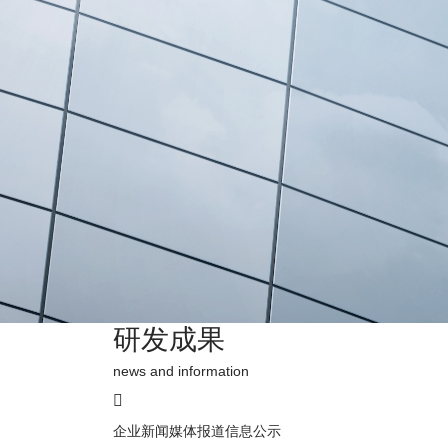
研发成果
news and information
企业新闻
媒体报道
信息公示