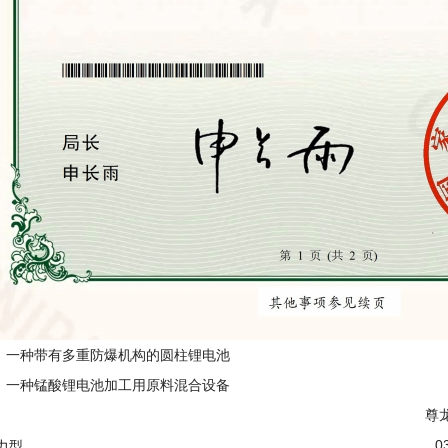
：
一种带有多重防爆机构的圆柱锂电池
：
一种锰酸锂电池加工用原料混合设备
尊
0
力型